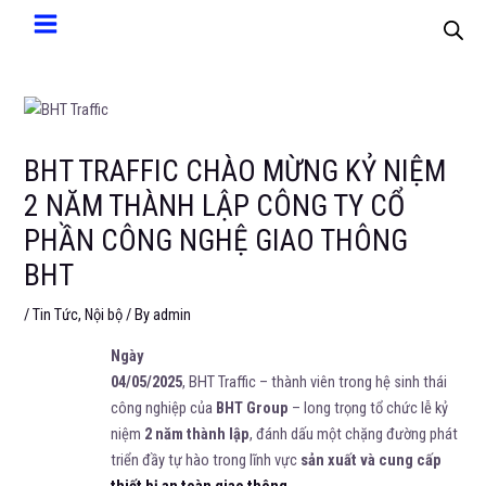
BHT TRAFFIC CHÀO MỪNG KỶ NIỆM
2 NĂM THÀNH LẬP CÔNG TY CỔ
PHẦN CÔNG NGHỆ GIAO THÔNG
BHT
/
Tin Tức
,
Nội bộ
/ By
admin
Ngày
04/05/2025
, BHT Traffic – thành viên trong hệ sinh thái
công nghiệp của
BHT Group
– long trọng tổ chức lễ kỷ
niệm
2 năm thành lập
, đánh dấu một chặng đường phát
triển đầy tự hào trong lĩnh vực
sản xuất và cung cấp