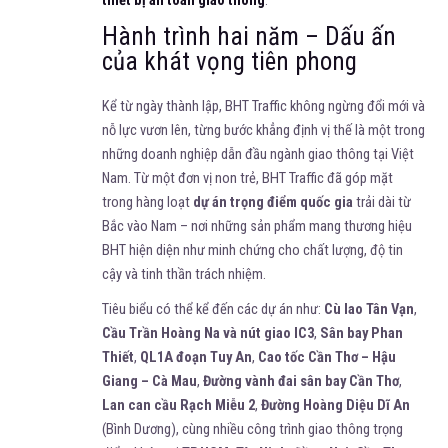
thiết bị an toàn giao thông
.
Hành trình hai năm – Dấu ấn
của khát vọng tiên phong
Kể từ ngày thành lập, BHT Traffic không ngừng đổi mới và
nỗ lực vươn lên, từng bước khẳng định vị thế là một trong
những doanh nghiệp dẫn đầu ngành giao thông tại Việt
Nam. Từ một đơn vị non trẻ, BHT Traffic đã góp mặt
trong hàng loạt
dự án trọng điểm quốc gia
trải dài từ
Bắc vào Nam – nơi những sản phẩm mang thương hiệu
BHT hiện diện như minh chứng cho chất lượng, độ tin
cậy và tinh thần trách nhiệm.
Tiêu biểu có thể kể đến các dự án như:
Cù lao Tân Vạn
,
Cầu Trần Hoàng Na và nút giao IC3
,
Sân bay Phan
Thiết
,
QL1A đoạn Tuy An
,
Cao tốc Cần Thơ – Hậu
Giang – Cà Mau
,
Đường vành đai sân bay Cần Thơ
,
Lan can cầu Rạch Miễu 2
,
Đường Hoàng Diệu Dĩ An
(Bình Dương), cùng nhiều công trình giao thông trọng