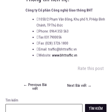
Công ty Cổ phần Công nghệ Giao thông BHT
1050/2 Phạm Văn Đồng, Khu phố 9, P.Hiệp Bình
Chánh, TP.Thủ Đức
Phone: 0964 353 563
Tax 0317900056
Fax: (028) 3726 1800
Email: traffic@bhttraffic.vn
Website:
www.bhttraffic.vn
Rate this post
←
Previous Bài
Next Bài viết
→
viết
Tìm kiếm
TÌM KIẾM