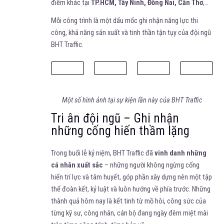
điểm khác tại
TP.HCM, Tây Ninh, Đồng Nai, Cần Thơ
,…
Mỗi công trình là một dấu mốc ghi nhận năng lực thi
công, khả năng sản xuất và tinh thần tận tụy của đội ngũ
BHT Traffic.
Một số hình ảnh tại sự kiện lần này của BHT Traffic
Tri ân đội ngũ – Ghi nhận
những cống hiến thầm lặng
Trong buổi lễ kỷ niệm, BHT Traffic đã
vinh danh những
cá nhân xuất sắc
– những người không ngừng cống
hiến trí lực và tâm huyết, góp phần xây dựng nên một tập
thể đoàn kết, kỷ luật và luôn hướng về phía trước. Những
thành quả hôm nay là kết tinh từ mồ hôi, công sức của
từng kỹ sư, công nhân, cán bộ đang ngày đêm miệt mài