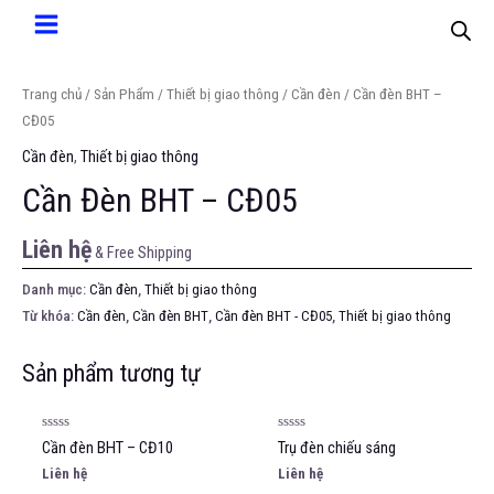
Trang chủ
/
Sản Phẩm
/
Thiết bị giao thông
/
Cần đèn
/ Cần đèn BHT –
CĐ05
Cần đèn
,
Thiết bị giao thông
Cần Đèn BHT – CĐ05
Liên hệ
& Free Shipping
Danh mục:
Cần đèn
,
Thiết bị giao thông
Từ khóa:
Cần đèn
,
Cần đèn BHT
,
Cần đèn BHT - CĐ05
,
Thiết bị giao thông
Sản phẩm tương tự
Được
Được
Cần đèn BHT – CĐ10
Trụ đèn chiếu sáng
xếp
xếp
hạng
hạng
Liên hệ
Liên hệ
0
0