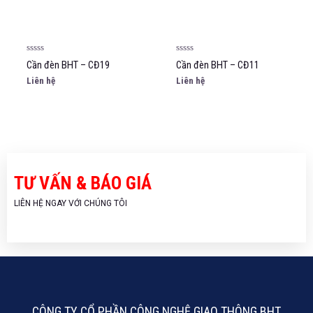
5
5
sao
sao
Được
Được
Cần đèn BHT – CĐ19
Cần đèn BHT – CĐ11
xếp
xếp
hạng
hạng
Liên hệ
Liên hệ
0
0
5
5
sao
sao
TƯ VẤN & BÁO GIÁ
LIÊN HỆ NGAY VỚI CHÚNG TÔI
CÔNG TY CỔ PHẦN CÔNG NGHỆ GIAO THÔNG BHT