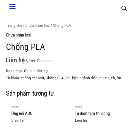
Trang chủ
/
Chưa phân loại
/ Chống PLA
Chưa phân loại
Chống PLA
Liên hệ
& Free Shipping
Danh mục:
Chưa phân loại
Từ khóa:
chống các loại
,
Chống PLA
,
Phụ kiện ngành điện
,
potele
,
xà
,
Đà
Sản phẩm tương tự
Được
Được
Ống nối ABC
Tủ điện tạm thi công
xếp
xếp
hạng
hạng
Liên hệ
Liên hệ
0
0
5
5
sao
sao