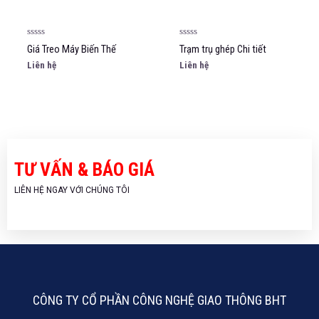
Được
Được
Giá Treo Máy Biến Thế
Trạm trụ ghép Chi tiết
xếp
xếp
hạng
hạng
Liên hệ
Liên hệ
0
0
5
5
sao
sao
TƯ VẤN & BÁO GIÁ
LIÊN HỆ NGAY VỚI CHÚNG TÔI
CÔNG TY CỔ PHẦN CÔNG NGHỆ GIAO THÔNG BHT