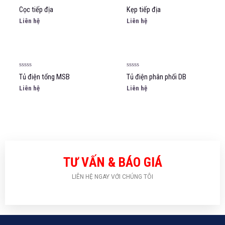
Được
Được
Cọc tiếp địa
Kẹp tiếp địa
xếp
xếp
hạng
hạng
Liên hệ
Liên hệ
0
0
5
5
sao
sao
Được
Được
Tủ điện tổng MSB
Tủ điện phân phối DB
xếp
xếp
hạng
hạng
Liên hệ
Liên hệ
0
0
5
5
sao
sao
TƯ VẤN & BÁO GIÁ
LIÊN HỆ NGAY VỚI CHÚNG TÔI