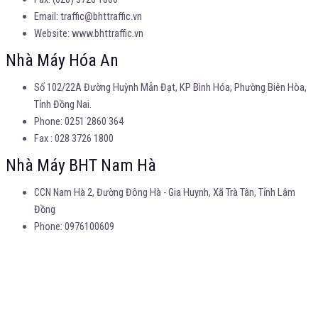
Email: traffic@bhttraffic.vn
Website: www.bhttraffic.vn
Nhà Máy Hóa An
Số 102/22A Đường Huỳnh Mẫn Đạt, KP Bình Hóa, Phường Biên Hòa,
Tỉnh Đồng Nai.
Phone: 0251 2860 364
Fax : 028 3726 1800
Nhà Máy BHT Nam Hà
CCN Nam Hà 2, Đường Đông Hà - Gia Huynh, Xã Trà Tân, Tỉnh Lâm
Đồng
Phone: 0976100609
© CÔNG TY CỔ PHẦN CÔNG NGHỆ GIAO THÔNG BHT. Powered by SATV
x
x