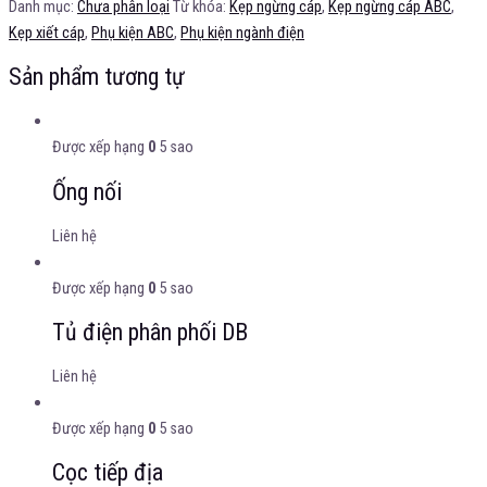
Danh mục:
Chưa phân loại
Từ khóa:
Kẹp ngừng cáp
,
Kẹp ngừng cáp ABC
,
Kẹp xiết cáp
,
Phụ kiện ABC
,
Phụ kiện ngành điện
Sản phẩm tương tự
Được xếp hạng
0
5 sao
Ống nối
Liên hệ
Được xếp hạng
0
5 sao
Tủ điện phân phối DB
Liên hệ
Được xếp hạng
0
5 sao
Cọc tiếp địa