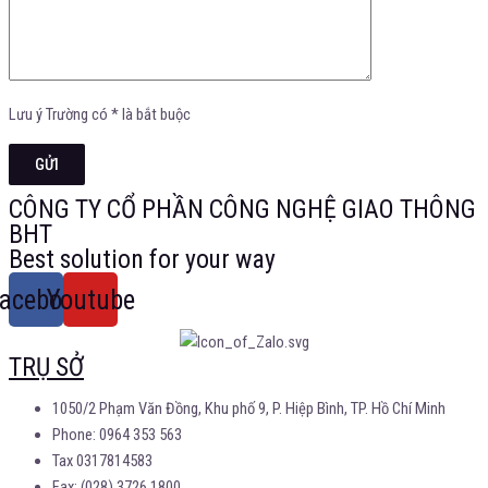
Lưu ý Trường có * là bắt buộc
CÔNG TY CỔ PHẦN CÔNG NGHỆ GIAO THÔNG
BHT
Best solution for your way
acebook
Youtube
TRỤ SỞ
1050/2 Phạm Văn Đồng, Khu phố 9, P. Hiệp Bình, TP. Hồ Chí Minh
Phone: 0964 353 563
Tax 0317814583
Fax: (028) 3726 1800