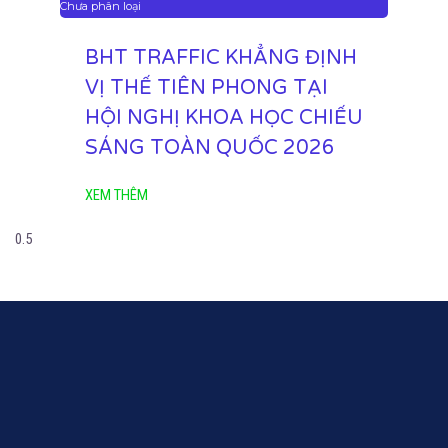
Chưa phân loại
BHT TRAFFIC KHẲNG ĐỊNH
VỊ THẾ TIÊN PHONG TẠI
HỘI NGHỊ KHOA HỌC CHIẾU
SÁNG TOÀN QUỐC 2026
XEM THÊM