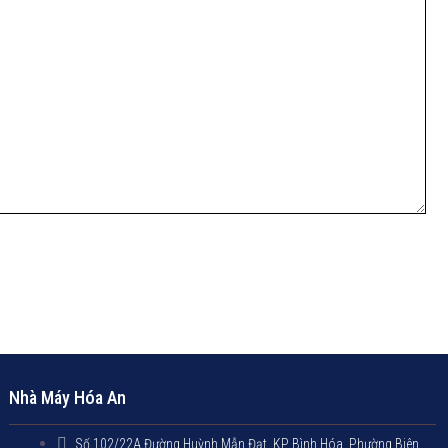
Nhà Máy Hóa An
Số 102/22A Đường Huỳnh Mẫn Đạt, KP Bình Hóa, Phường Biên