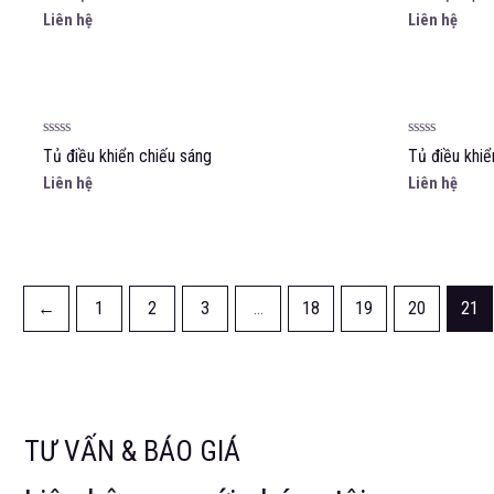
hạng
hạng
Liên hệ
Liên hệ
0
0
5
5
sao
sao
Được
Được
Tủ điều khiển chiếu sáng
Tủ điều khiể
xếp
xếp
hạng
hạng
Liên hệ
Liên hệ
0
0
5
5
sao
sao
←
1
2
3
…
18
19
20
21
TƯ VẤN & BÁO GIÁ