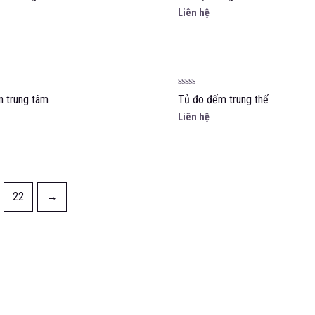
hạng
Liên hệ
0
5
sao
Được
n trung tâm
Tủ đo đếm trung thế
xếp
hạng
Liên hệ
0
5
sao
22
→