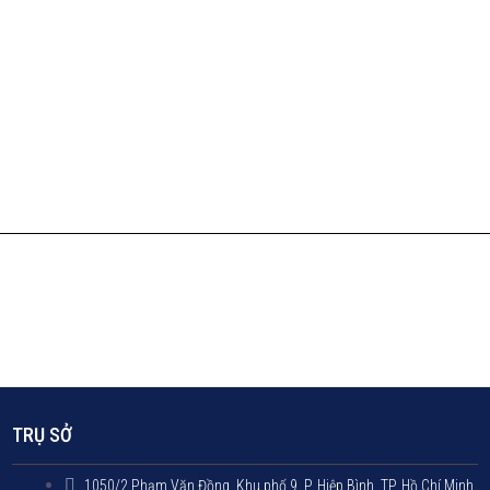
TRỤ SỞ
1050/2 Phạm Văn Đồng, Khu phố 9, P. Hiệp Bình, TP. Hồ Chí Minh