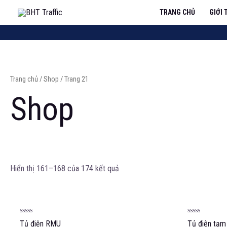
TRANG CHỦ
GIỚI 
Trang chủ
/
Shop
/ Trang 21
Shop
Hiển thị 161–168 của 174 kết quả
Được
Được
Tủ điện RMU
Tủ điện tạm
xếp
xếp