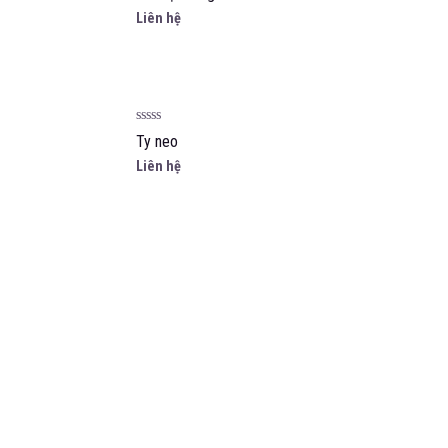
hạng
Liên hệ
0
5
sao
Được
Ty neo
xếp
hạng
Liên hệ
0
5
sao