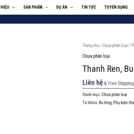
THIỆU
SẢN PHẨM
DỰ ÁN
TIN TỨC
TUYỂN DỤNG
Trang chủ
/
Chưa phân loại
/ T
Chưa phân loại
Thanh Ren, Bu
Liên hệ
& Free Shipping
Danh mục:
Chưa phân loại
Từ khóa:
Bu lông
,
Phụ kiện th