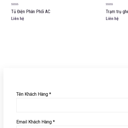
Được
Được
Tủ Điện Phân Phối AC
Trạm trụ ghé
xếp
xếp
hạng
hạng
Liên hệ
Liên hệ
0
0
5
5
sao
sao
Tên Khách Hàng *
Email Khách Hàng *