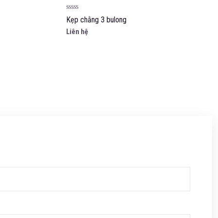
Được
Kẹp chằng 3 bulong
xếp
hạng
Liên hệ
0
5
sao