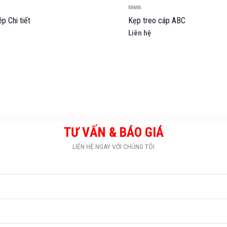
Được
p Chi tiết
Kẹp treo cáp ABC
xếp
hạng
Liên hệ
0
5
sao
TƯ VẤN & BÁO GIÁ
LIÊN HỆ NGAY VỚI CHÚNG TÔI