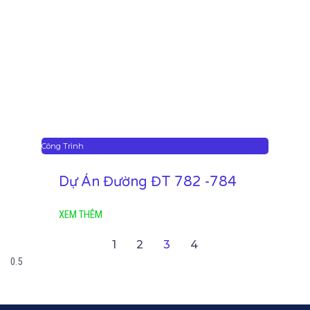
Công Trình
Dự Án Đường ĐT 782 -784
XEM THÊM
1
2
3
4