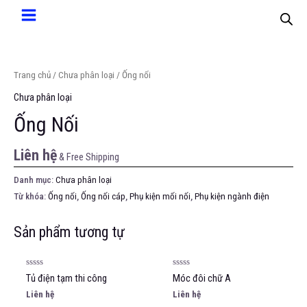
Trang chủ
/
Chưa phân loại
/ Ống nối
Chưa phân loại
Ống Nối
Liên hệ
& Free Shipping
Danh mục:
Chưa phân loại
Từ khóa:
Ống nối
,
Ống nối cáp
,
Phụ kiện mối nối
,
Phụ kiện ngành điện
Sản phẩm tương tự
Được
Được
Tủ điện tạm thi công
Móc đôi chữ A
xếp
xếp
hạng
hạng
Liên hệ
Liên hệ
0
0