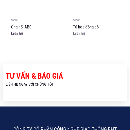
5
5
sao
sao
Được
Được
Ống nối ABC
Tủ hòa đồng bộ
xếp
xếp
hạng
hạng
Liên hệ
Liên hệ
0
0
5
5
sao
sao
TƯ VẤN & BÁO GIÁ
LIÊN HỆ NGAY VỚI CHÚNG TÔI
CÔNG TY CỔ PHẦN CÔNG NGHỆ GIAO THÔNG BHT