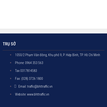
TRỤ SỞ
1050/2 Phạm Văn Đồng, Khu phố 9, P. Hiệp Bình, TP. Hồ Chí Minh
Phone: 0964 353 563
Tax 0317814583
Fax: (028) 3726 1800
Email: traffic@bhttraffic.vn
Website: www.bhttraffic.vn