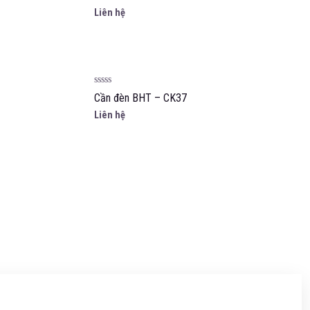
hạng
Liên hệ
0
5
sao
Được
Cần đèn BHT – CK37
xếp
hạng
Liên hệ
0
5
sao