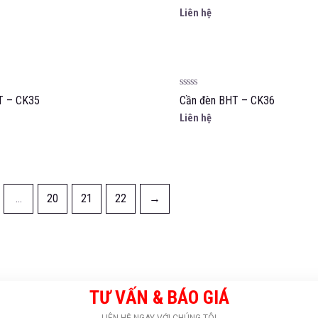
hạng
Liên hệ
0
5
sao
Được
T – CK35
Cần đèn BHT – CK36
xếp
hạng
Liên hệ
0
5
sao
…
20
21
22
→
TƯ VẤN & BÁO GIÁ
LIÊN HỆ NGAY VỚI CHÚNG TÔI