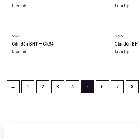
hạng
hạng
Liên hệ
Liên hệ
0
0
5
5
sao
sao
Được
Được
Cần đèn BHT – CK34
Cần đèn BH
xếp
xếp
hạng
hạng
Liên hệ
Liên hệ
0
0
5
5
sao
sao
←
1
2
3
4
5
6
7
8