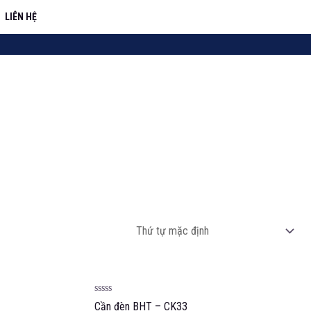
LIÊN HỆ
Được
Cần đèn BHT – CK33
xếp