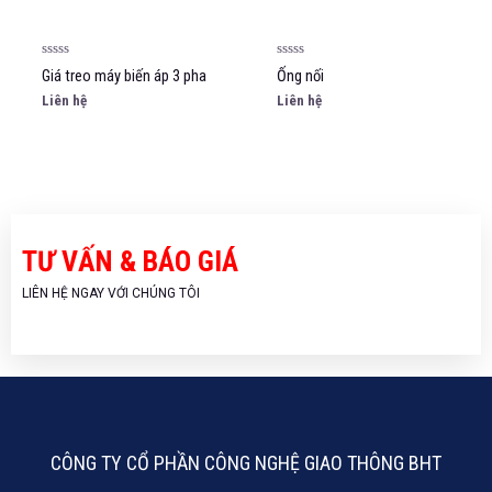
Được
Được
Giá treo máy biến áp 3 pha
Ống nối
xếp
xếp
hạng
hạng
Liên hệ
Liên hệ
0
0
5
5
sao
sao
TƯ VẤN & BÁO GIÁ
LIÊN HỆ NGAY VỚI CHÚNG TÔI
CÔNG TY CỔ PHẦN CÔNG NGHỆ GIAO THÔNG BHT