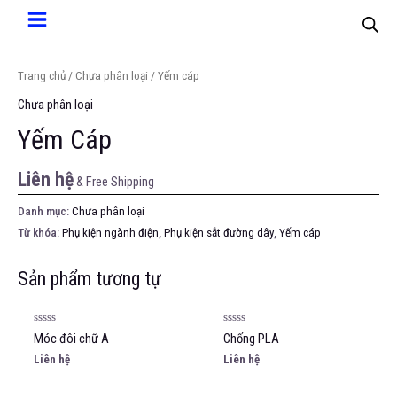
Trang chủ
/
Chưa phân loại
/ Yếm cáp
Chưa phân loại
Yếm Cáp
Liên hệ
& Free Shipping
Danh mục:
Chưa phân loại
Từ khóa:
Phụ kiện ngành điện
,
Phụ kiện sắt đường dây
,
Yếm cáp
Sản phẩm tương tự
Được
Được
Móc đôi chữ A
Chống PLA
xếp
xếp
hạng
hạng
Liên hệ
Liên hệ
0
0
5
5
sao
sao